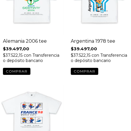
Alemania 2006 tee
Argentina 1978 tee
$39.497,00
$39.497,00
$37.522,15
con
Transferencia
$37.522,15
con
Transferencia
o depósito bancario
o depósito bancario
COMPRAR
COMPRAR