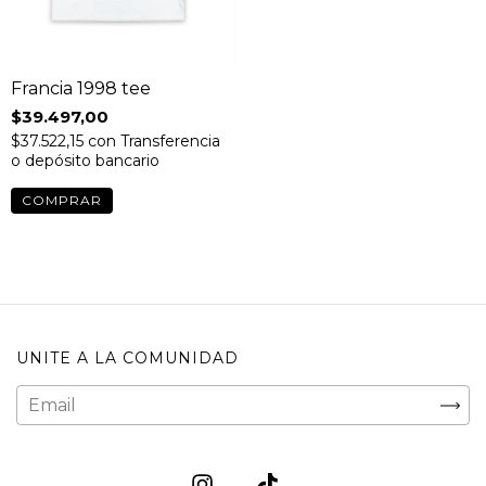
Francia 1998 tee
$39.497,00
$37.522,15
con
Transferencia
o depósito bancario
COMPRAR
UNITE A LA COMUNIDAD