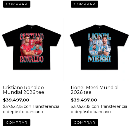
COMPRAR
COMPRAR
Cristiano Ronaldo
Lionel Messi Mundial
Mundial 2026 tee
2026 tee
$39.497,00
$39.497,00
$37.522,15
con
Transferencia
$37.522,15
con
Transferencia
o depósito bancario
o depósito bancario
COMPRAR
COMPRAR