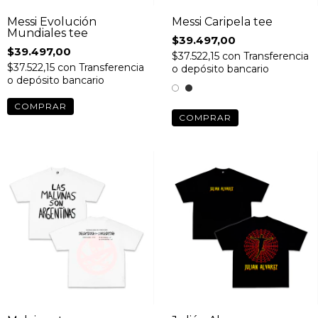
Messi Evolución
Messi Caripela tee
Mundiales tee
$39.497,00
$39.497,00
$37.522,15
con
Transferencia
$37.522,15
con
Transferencia
o depósito bancario
o depósito bancario
COMPRAR
COMPRAR