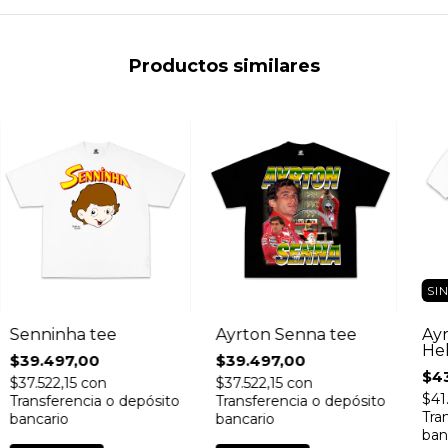
Productos similares
SI
Senninha tee
Ayrton Senna tee
Ay
He
$39.497,00
$39.497,00
$4
$37.522,15
con
$37.522,15
con
$41
Transferencia o depósito
Transferencia o depósito
Tra
bancario
bancario
ban